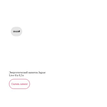
50.53
₽
Энергетический напиток Jaguar
Live б/а 0,5л
Скачать каталог