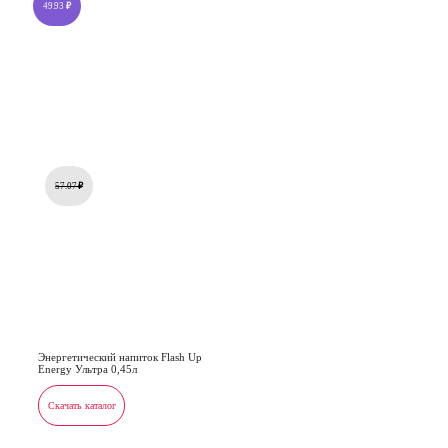
49.93
₽
57.07
₽
Энергетический напиток Flash Up
Energy Ультра 0,45л
Скачать каталог