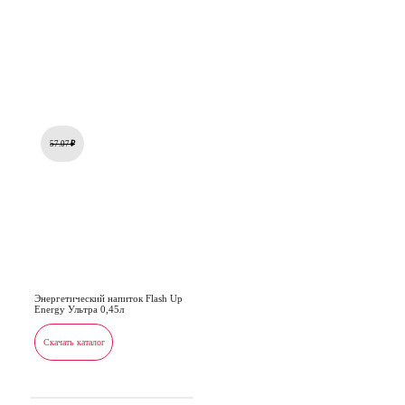
57.07
₽
Энергетический напиток Flash Up
Energy Ультра 0,45л
Скачать каталог