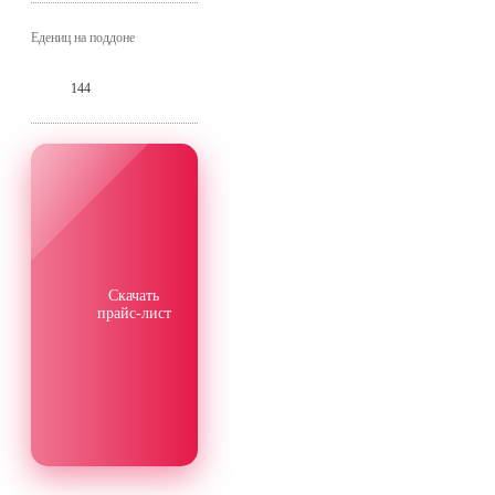
Едениц на поддоне
144
Скачать
прайс-лист