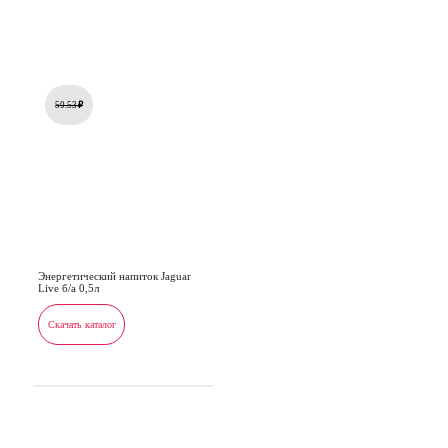
50.53
₽
Энергетический напиток Jaguar
Live б/а 0,5л
Скачать каталог