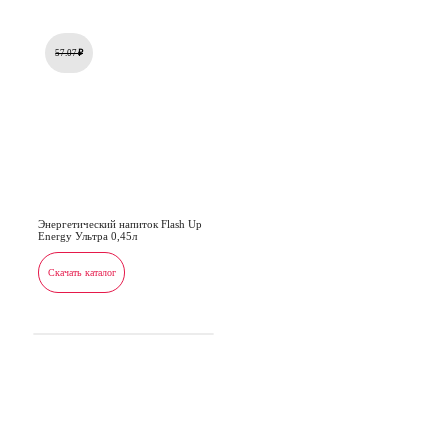
57.07
₽
Энергетический напиток Flash Up
Energy Ультра 0,45л
Скачать каталог