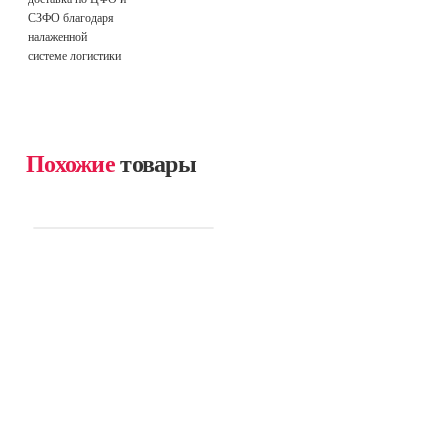
СЗФО благодаря
налаженной
системе логистики
Похожие
товары