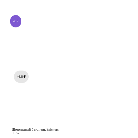
46
₽
46.89
₽
Шоколадный батончик Snickers
50,5г