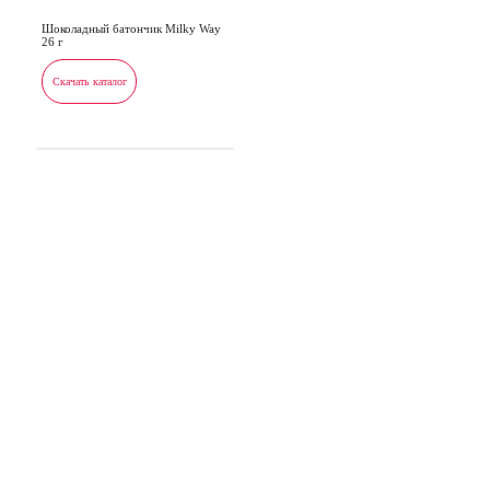
Шоколадный батончик Milky Way
26 г
Скачать каталог