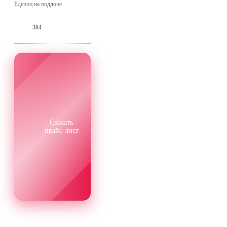
Едениц на поддоне
384
Скачать
прайс-лист