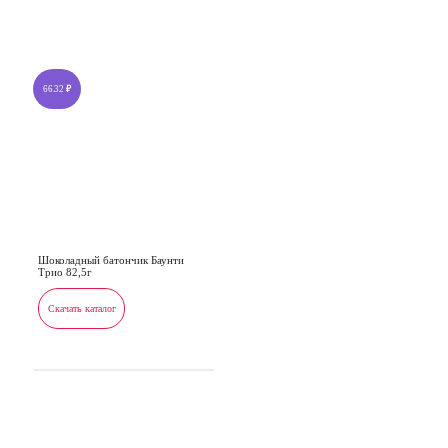
66.32
₽
Шоколадный батончик Баунти
Трио 82,5г
Скачать каталог