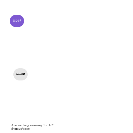
55.26
₽
56.32
₽
Альпен Голд шоколад 85г 1/21
фундук/изюм