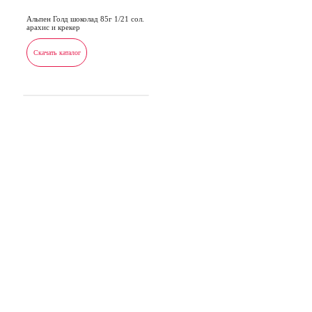
Альпен Голд шоколад 85г 1/21 сол.
арахис и крекер
Скачать каталог