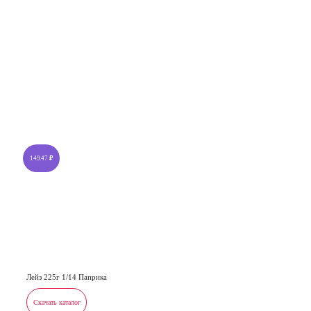
149.47
₽
Лейз 225г 1/14 Паприка
Скачать каталог