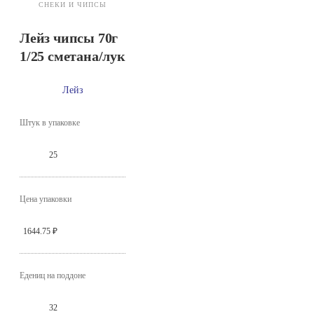
СНЕКИ И ЧИПСЫ
Лейз чипсы 70г
1/25 сметана/лук
Лейз
Штук в упаковке
25
Цена упаковки
1644.75 ₽
Едениц на поддоне
32