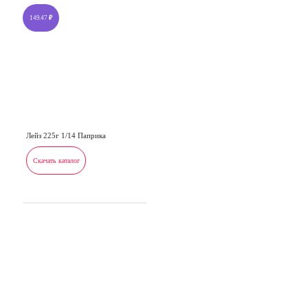
149.47
₽
Лейз 225г 1/14 Паприка
Скачать каталог