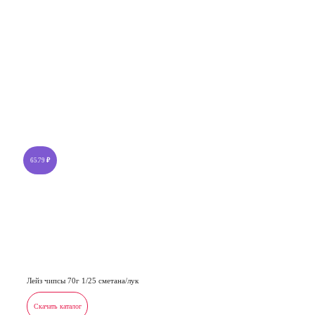
65.79
₽
Лейз чипсы 70г 1/25 сметана/лук
Скачать каталог