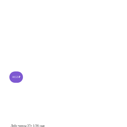
40.53
₽
Лейз чипсы 37г 1/36 сыр