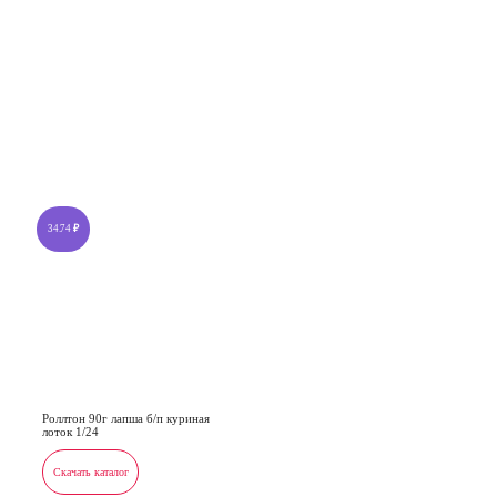
34.74
₽
Роллтон 90г лапша б/п куриная
лоток 1/24
Скачать каталог