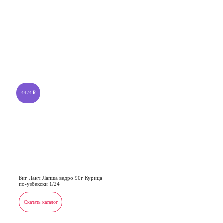
44.74
₽
Биг Ланч Лапша ведро 90г Курица
по-узбекски 1/24
Скачать каталог