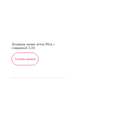
Доширак лапша лоток 90гр с
говядиной 1/24
Скачать каталог