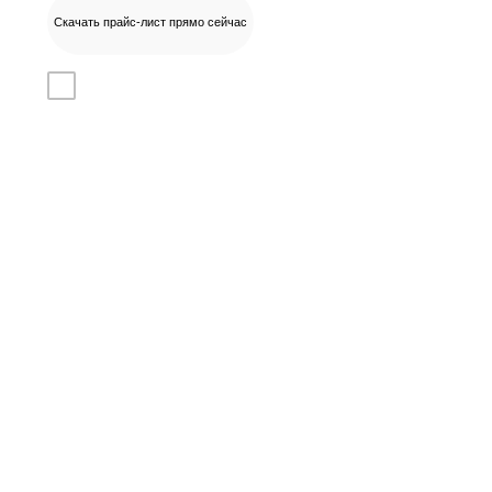
Скачать прайс-лист прямо сейчас
Даю согласие на
обработку
персональных данных